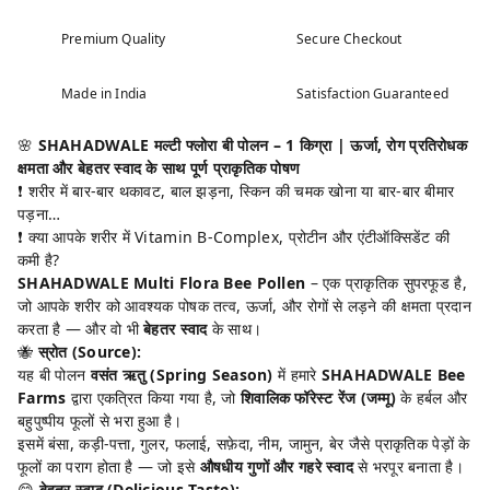
Premium Quality
Secure Checkout
Made in India
Satisfaction Guaranteed
🌸
SHAHADWALE मल्टी फ्लोरा बी पोलन – 1 किग्रा | ऊर्जा, रोग प्रतिरोधक
क्षमता और बेहतर स्वाद के साथ पूर्ण प्राकृतिक पोषण
❗ शरीर में बार-बार थकावट, बाल झड़ना, स्किन की चमक खोना या बार-बार बीमार
पड़ना…
❗ क्या आपके शरीर में Vitamin B-Complex, प्रोटीन और एंटीऑक्सिडेंट की
कमी है?
SHAHADWALE Multi Flora Bee Pollen
– एक प्राकृतिक सुपरफूड है,
जो आपके शरीर को आवश्यक पोषक तत्व, ऊर्जा, और रोगों से लड़ने की क्षमता प्रदान
करता है — और वो भी
बेहतर स्वाद
के साथ।
🐝
स्रोत (Source):
यह बी पोलन
वसंत ऋतु (Spring Season)
में हमारे
SHAHADWALE Bee
Farms
द्वारा एकत्रित किया गया है, जो
शिवालिक फॉरेस्ट रेंज (जम्मू)
के हर्बल और
बहुपुष्पीय फूलों से भरा हुआ है।
इसमें बंसा, कड़ी-पत्ता, गुलर, फलाई, सफ़ेदा, नीम, जामुन, बेर जैसे प्राकृतिक पेड़ों के
फूलों का पराग होता है — जो इसे
औषधीय गुणों और गहरे स्वाद
से भरपूर बनाता है।
😋
बेहतर स्वाद (Delicious Taste):