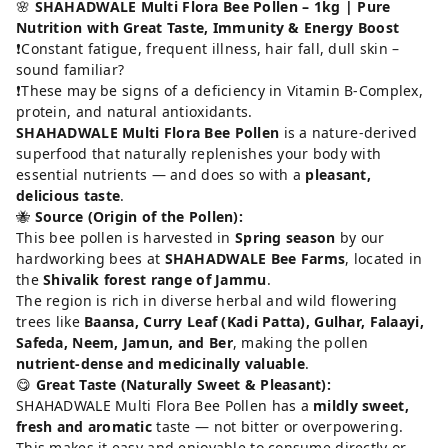
🌸
SHAHADWALE Multi Flora Bee Pollen – 1kg | Pure
Nutrition with Great Taste, Immunity & Energy Boost
❗Constant fatigue, frequent illness, hair fall, dull skin –
sound familiar?
❗These may be signs of a deficiency in Vitamin B-Complex,
protein, and natural antioxidants.
SHAHADWALE Multi Flora Bee Pollen
is a nature-derived
superfood that naturally replenishes your body with
essential nutrients — and does so with a
pleasant,
delicious taste
.
🐝
Source (Origin of the Pollen):
This bee pollen is harvested in
Spring season
by our
hardworking bees at
SHAHADWALE Bee Farms
, located in
the
Shivalik forest range of Jammu
.
The region is rich in diverse herbal and wild flowering
trees like
Baansa, Curry Leaf (Kadi Patta), Gulhar, Falaayi,
Safeda, Neem, Jamun, and Ber
, making the pollen
nutrient-dense and medicinally valuable
.
😋
Great Taste (Naturally Sweet & Pleasant):
SHAHADWALE Multi Flora Bee Pollen has a
mildly sweet,
fresh and aromatic
taste — not bitter or overpowering.
This makes it easy and enjoyable to consume directly or