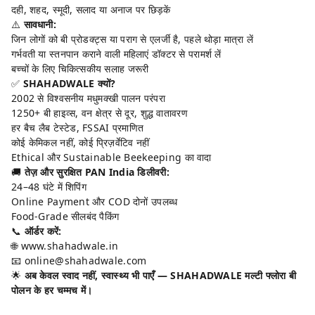
दही, शहद, स्मूदी, सलाद या अनाज पर छिड़कें
⚠️
सावधानी:
जिन लोगों को बी प्रोडक्ट्स या पराग से एलर्जी है, पहले थोड़ा मात्रा लें
गर्भवती या स्तनपान कराने वाली महिलाएं डॉक्टर से परामर्श लें
बच्चों के लिए चिकित्सकीय सलाह जरूरी
✅
SHAHADWALE क्यों?
2002 से विश्वसनीय मधुमक्खी पालन परंपरा
1250+ बी हाइव्स, वन क्षेत्र से दूर, शुद्ध वातावरण
हर बैच लैब टेस्टेड, FSSAI प्रमाणित
कोई केमिकल नहीं, कोई प्रिज़र्वेटिव नहीं
Ethical और Sustainable Beekeeping का वादा
🚚
तेज़ और सुरक्षित PAN India डिलीवरी:
24–48 घंटे में शिपिंग
Online Payment और COD दोनों उपलब्ध
Food-Grade सीलबंद पैकिंग
📞
ऑर्डर करें:
🌐
www.shahadwale.in
📧 online@shahadwale.com
🌟
अब केवल स्वाद नहीं, स्वास्थ्य भी पाएँ — SHAHADWALE मल्टी फ्लोरा बी
पोलन के हर चम्मच में।