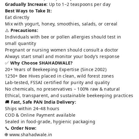
Gradually Increase:
Up to 1–2 teaspoons per day
Best Ways to Take It:
Eat directly
Mix with yogurt, honey, smoothies, salads, or cereal
⚠️
Precautions:
Individuals with bee or pollen allergies should test in
small quantity
Pregnant or nursing women should consult a doctor
Always start small and monitor your body’s response
✅
Why Choose SHAHADWALE?
20+ Years of Beekeeping Expertise (Since 2002)
1250+ Bee Hives placed in clean, wild forest zones
Lab-tested, FSSAI certified for purity and quality
No chemicals, no preservatives – 100% raw & natural
Ethical, transparent, and sustainable beekeeping practices
🚚
Fast, Safe PAN India Delivery:
Ships within 24–48 hours
COD & Online Payment available
Sealed in food-grade, hygienic packaging
📞
Order Now:
🌐
www.shahadwale.in