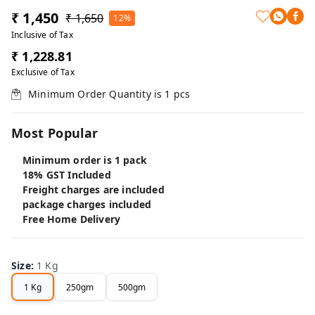
₹ 1,450
₹ 1,650
12%
Inclusive of Tax
₹ 1,228.81
Exclusive of Tax
Minimum Order Quantity is
1
pcs
Most Popular
Minimum order is 1 pack
18% GST Included
Freight charges are included
package charges included
Free Home Delivery
Size
:
1 Kg
1 Kg
250gm
500gm