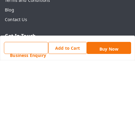
Terms and Conditions
Blog
Contact Us
Get In Touch
7742636465
Add to Cart
Buy Now
Business Enquiry
7742636465
online@shahadwale.com
SHAHADWALE, Rav Market, Alwar Road, Near Main Chauk,
Behror
Behror
,
Rajasthan
-
301701
GSTIN :
08ANNPY1784D1ZG
We Accept