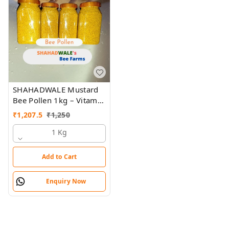
SHAHADWALE Mustard
Bee Pollen 1kg – Vitamin
B-Complex Superfood
₹
1,207.5
₹
1,250
for Energy & Immunity
1 Kg
Add to Cart
Enquiry Now