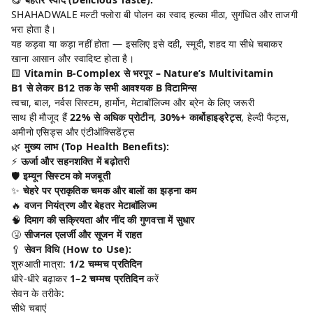
SHAHADWALE मल्टी फ्लोरा बी पोलन का स्वाद हल्का मीठा, सुगंधित और ताजगी
भरा होता है।
यह कड़वा या कड़ा नहीं होता — इसलिए इसे दही, स्मूदी, शहद या सीधे चबाकर
खाना आसान और स्वादिष्ट होता है।
🟨
Vitamin B-Complex से भरपूर – Nature’s Multivitamin
B1 से लेकर B12 तक के सभी आवश्यक B विटामिन्स
त्वचा, बाल, नर्वस सिस्टम, हार्मोन, मेटाबॉलिज्म और ब्रेन के लिए जरूरी
साथ ही मौजूद हैं
22% से अधिक प्रोटीन
,
30%+ कार्बोहाइड्रेट्स
, हेल्दी फैट्स,
अमीनो एसिड्स और एंटीऑक्सिडेंट्स
🌿
मुख्य लाभ (Top Health Benefits):
⚡
ऊर्जा और सहनशक्ति में बढ़ोतरी
🛡️
इम्यून सिस्टम को मजबूती
✨
चेहरे पर प्राकृतिक चमक और बालों का झड़ना कम
🔥
वजन नियंत्रण और बेहतर मेटाबॉलिज्म
🧠
दिमाग की सक्रियता और नींद की गुणवत्ता में सुधार
🤧
सीजनल एलर्जी और सूजन में राहत
🥄
सेवन विधि (How to Use):
शुरुआती मात्रा:
1/2 चम्मच प्रतिदिन
धीरे-धीरे बढ़ाकर
1–2 चम्मच प्रतिदिन
करें
सेवन के तरीके:
सीधे चबाएं