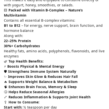
with yogurt, honey, smoothies, or salads.
🟨
Packed with Vitamin B-Complex – Nature’s
Multivitamin
Contains all essential B-complex vitamins:
B1 to B12
– for energy, nerve support, brain function, and
hormone balance
Along with:
22–25% Protein
30%+ Carbohydrates
Healthy fats, amino acids, polyphenols, flavonoids, and live
enzymes
🌿
Top Health Benefits:
⚡
Boosts Physical & Mental Energy
🛡️
Strengthens Immune System Naturally
✨
Improves Skin Glow & Reduces Hair Fall
🔥
Supports Weight Balance & Metabolism
🧠
Enhances Brain Focus, Memory & Sleep
🤧
Helps Reduce Seasonal Allergies
🦴
Reduces Inflammation & Supports Joint Health
🥄
How to Consume:
Start with:
½ teaspoon per day