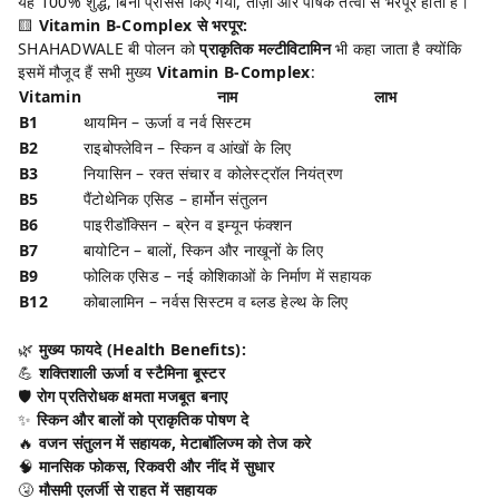
यह 100% शुद्ध, बिना प्रोसेस किए गया, ताज़ा और पोषक तत्वों से भरपूर होता है।
🟨
Vitamin B-Complex से भरपूर:
SHAHADWALE बी पोलन को
प्राकृतिक मल्टीविटामिन
भी कहा जाता है क्योंकि
इसमें मौजूद हैं सभी मुख्य
Vitamin B-Complex
:
Vitamin
नाम
लाभ
B1
थायमिन – ऊर्जा व नर्व सिस्टम
B2
राइबोफ्लेविन – स्किन व आंखों के लिए
B3
नियासिन – रक्त संचार व कोलेस्ट्रॉल नियंत्रण
B5
पैंटोथेनिक एसिड – हार्मोन संतुलन
B6
पाइरीडॉक्सिन – ब्रेन व इम्यून फंक्शन
B7
बायोटिन – बालों, स्किन और नाखूनों के लिए
B9
फोलिक एसिड – नई कोशिकाओं के निर्माण में सहायक
B12
कोबालामिन – नर्वस सिस्टम व ब्लड हेल्थ के लिए
🌿
मुख्य फायदे (Health Benefits):
💪
शक्तिशाली ऊर्जा व स्टैमिना बूस्टर
🛡️
रोग प्रतिरोधक क्षमता मजबूत बनाए
✨
स्किन और बालों को प्राकृतिक पोषण दे
🔥
वजन संतुलन में सहायक, मेटाबॉलिज्म को तेज करे
🧠
मानसिक फोकस, रिकवरी और नींद में सुधार
🤧
मौसमी एलर्जी से राहत में सहायक