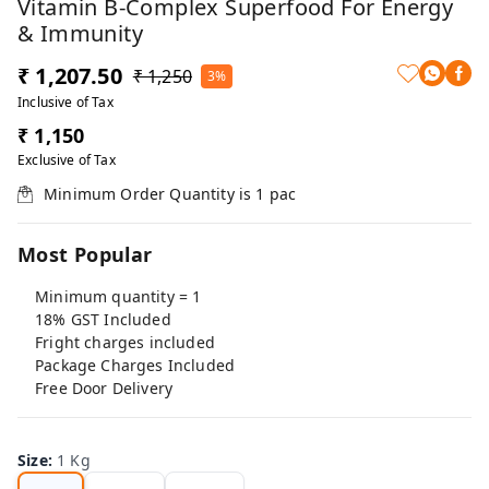
Vitamin B-Complex Superfood For Energy
& Immunity
₹ 1,207.50
₹ 1,250
3%
Inclusive of Tax
₹ 1,150
Exclusive of Tax
Minimum Order Quantity is
1
pac
Most Popular
Minimum quantity = 1
18% GST Included
Fright charges included
Package Charges Included
Free Door Delivery
Size
:
1 Kg