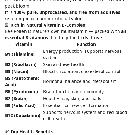
peak bloom.
It is
100% pure, unprocessed, and free from additives
,
retaining maximum nutritional value.
🟨
Rich in Natural Vitamin B-Complex:
Bee Pollen is nature’s own multivitamin — packed with
all
essential B vitamins
that help the body thrive:
Vitamin
Function
Energy production, supports nervous
B1 (Thiamine)
system
B2 (Riboflavin)
Skin and eye health
B3 (Niacin)
Blood circulation, cholesterol control
B5 (Pantothenic
Hormonal balance and metabolism
Acid)
B6 (Pyridoxine)
Brain function and immunity
B7 (Biotin)
Healthy hair, skin, and nails
B9 (Folic Acid)
Essential for new cell formation
Supports nervous system and red blood
B12 (Cobalamin)
cell health
🌿
Top Health Benefits: