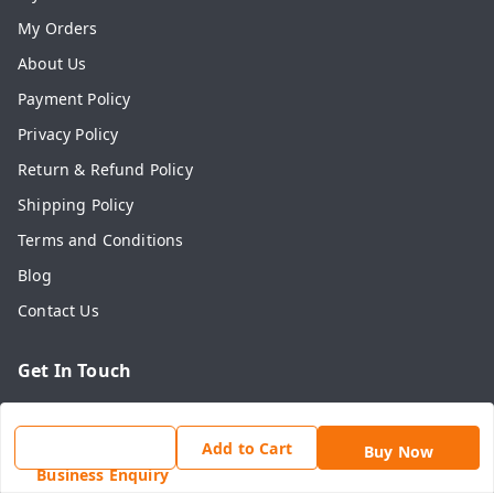
My Orders
About Us
Payment Policy
Privacy Policy
Return & Refund Policy
Shipping Policy
Terms and Conditions
Blog
Contact Us
Get In Touch
7742636465
7742636465
Add to Cart
Buy Now
Business Enquiry
online@shahadwale.com