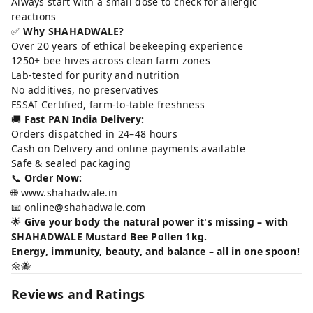
Always start with a small dose to check for allergic
reactions
✅
Why SHAHADWALE?
Over 20 years of ethical beekeeping experience
1250+ bee hives across clean farm zones
Lab-tested for purity and nutrition
No additives, no preservatives
FSSAI Certified, farm-to-table freshness
🚚
Fast PAN India Delivery:
Orders dispatched in 24–48 hours
Cash on Delivery and online payments available
Safe & sealed packaging
📞
Order Now:
🌐
www.shahadwale.in
📧 online@shahadwale.com
🌟
Give your body the natural power it's missing – with
SHAHADWALE Mustard Bee Pollen 1kg.
Energy, immunity, beauty, and balance – all in one spoon!
🌼🐝
Reviews and Ratings