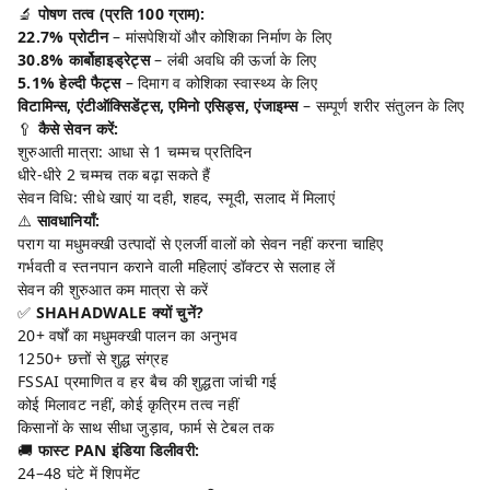
🔬
पोषण तत्व (प्रति 100 ग्राम):
22.7% प्रोटीन
– मांसपेशियों और कोशिका निर्माण के लिए
30.8% कार्बोहाइड्रेट्स
– लंबी अवधि की ऊर्जा के लिए
5.1% हेल्दी फैट्स
– दिमाग व कोशिका स्वास्थ्य के लिए
विटामिन्स, एंटीऑक्सिडेंट्स, एमिनो एसिड्स, एंजाइम्स
– सम्पूर्ण शरीर संतुलन के लिए
🥄
कैसे सेवन करें:
शुरुआती मात्रा: आधा से 1 चम्मच प्रतिदिन
धीरे-धीरे 2 चम्मच तक बढ़ा सकते हैं
सेवन विधि: सीधे खाएं या दही, शहद, स्मूदी, सलाद में मिलाएं
⚠️
सावधानियाँ:
पराग या मधुमक्खी उत्पादों से एलर्जी वालों को सेवन नहीं करना चाहिए
गर्भवती व स्तनपान कराने वाली महिलाएं डॉक्टर से सलाह लें
सेवन की शुरुआत कम मात्रा से करें
✅
SHAHADWALE क्यों चुनें?
20+ वर्षों का मधुमक्खी पालन का अनुभव
1250+ छत्तों से शुद्ध संग्रह
FSSAI प्रमाणित व हर बैच की शुद्धता जांची गई
कोई मिलावट नहीं, कोई कृत्रिम तत्व नहीं
किसानों के साथ सीधा जुड़ाव, फार्म से टेबल तक
🚚
फास्ट PAN इंडिया डिलीवरी:
24–48 घंटे में शिपमेंट