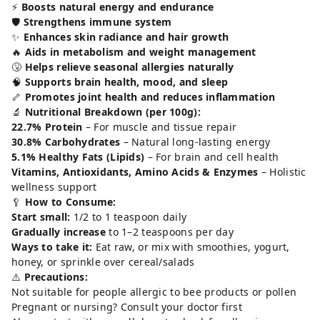
⚡
Boosts natural energy and endurance
🛡️
Strengthens immune system
✨
Enhances skin radiance and hair growth
🔥
Aids in metabolism and weight management
🤧
Helps relieve seasonal allergies naturally
🧠
Supports brain health, mood, and sleep
🦴
Promotes joint health and reduces inflammation
🔬
Nutritional Breakdown (per 100g):
22.7% Protein
– For muscle and tissue repair
30.8% Carbohydrates
– Natural long-lasting energy
5.1% Healthy Fats (Lipids)
– For brain and cell health
Vitamins, Antioxidants, Amino Acids & Enzymes
– Holistic
wellness support
🥄
How to Consume:
Start small:
1/2 to 1 teaspoon daily
Gradually increase
to 1–2 teaspoons per day
Ways to take it:
Eat raw, or mix with smoothies, yogurt,
honey, or sprinkle over cereal/salads
⚠️
Precautions:
Not suitable for people allergic to bee products or pollen
Pregnant or nursing? Consult your doctor first