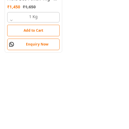
Delicious & Nutrient-Rich
₹
1,450
₹
1,650
Superfood with B-
Complex & Antioxidants
1 Kg
Add to Cart
Enquiry Now